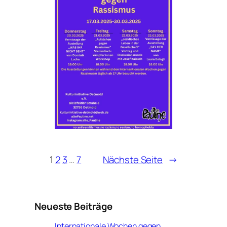
1
2
3
…
7
Nächste Seite
→
Neueste Beiträge
Internationale Wochen gegen