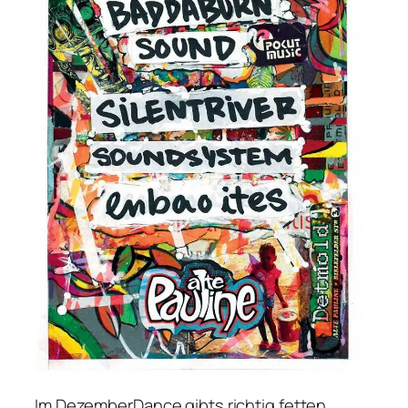
Im DezemberDance gibts richtig fetten